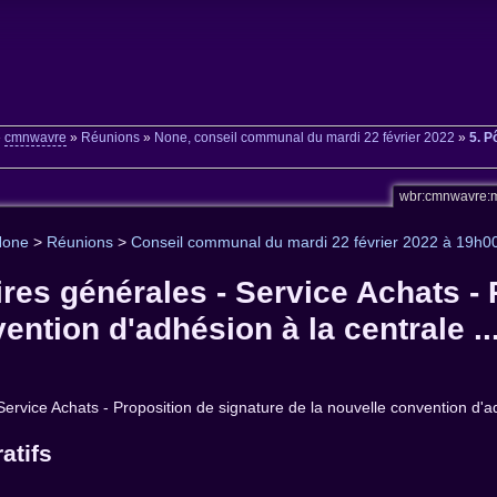
»
cmnwavre
»
Réunions
»
None, conseil communal du mardi 22 février 2022
»
5. P
wbr:cmnwavre:
None
>
Réunions
>
Conseil communal du mardi 22 février 2022 à 19h0
ires générales - Service Achats -
ention d'adhésion à la centrale ..
 Service Achats - Proposition de signature de la nouvelle convention d'
atifs