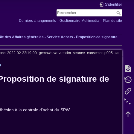
S'identifier
Derniers changements
Gestionnaire Multimédia
Plan du site
ôle des Affaires générales - Service Achats - Proposition de signature
meet:2022-02-22t19-00_gcmnwbrwavreadm_seance_conscmn:sp005:start
0
 Proposition de signature de
.
adhésion à la centrale d'achat du SPW