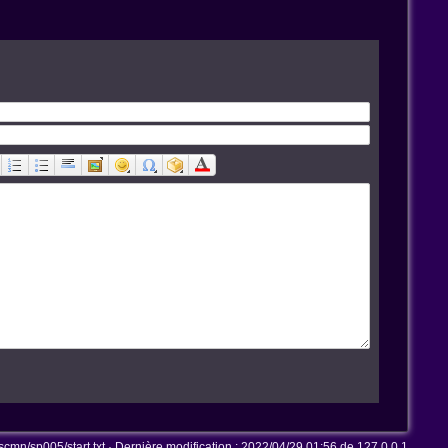
n/sp005/start.txt
· Dernière modification :
2022/04/29 01:56
de
127.0.0.1