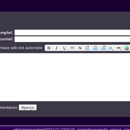
mplet:
urriel:
ntaxe wiki est autorisée:
mentaires
wbr/cmnwavre/meet/2022-02-22t19-00_gcmnwbrwavreadm_seance_conscm