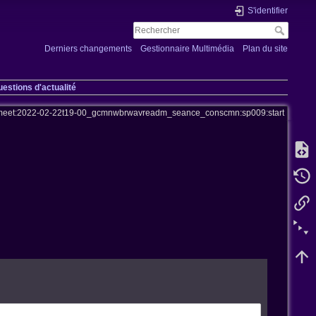
S'identifier
Derniers changements
Gestionnaire Multimédia
Plan du site
uestions d'actualité
meet:2022-02-22t19-00_gcmnwbrwavreadm_seance_conscmn:sp009:start