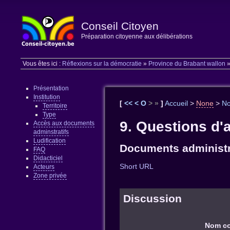
Conseil Citoyen
Préparation citoyenne aux délibérations
Vous êtes ici :
Réflexions sur la démocratie
»
Province du Brabant wallon
Présentation
Institution
[
<<
<
O
>
»
]
Accueil
>
None
>
N
Territoire
Type
9. Questions d'a
Accès aux documents
adminstratifs
Ludification
Documents administr
FAQ
Didacticiel
Short URL
Acteurs
Zone privée
Discussion
Nom co