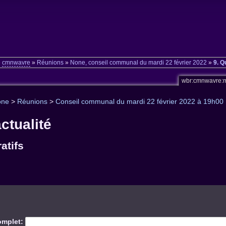
»
cmnwavre
»
Réunions
»
None, conseil communal du mardi 22 février 2022
»
9. Q
wbr:cmnwavre:
one
>
Réunions
>
Conseil communal du mardi 22 février 2022 à 19h00
ctualité
atifs
mplet: