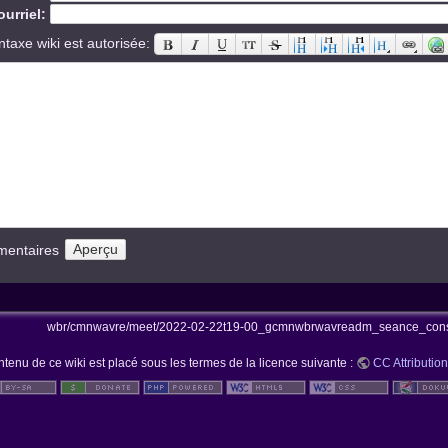
urriel:
ntaxe wiki est autorisée:
mentaires
wbr/cmnwavre/meet/2022-02-22t19-00_gcmnwbrwavreadm_seance_conscm
ntenu de ce wiki est placé sous les termes de la licence suivante :
CC Attribution