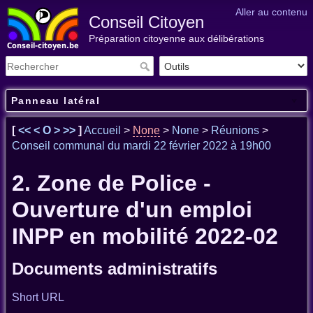
Aller au contenu
Conseil Citoyen
Préparation citoyenne aux délibérations
Panneau latéral
[
<<
<
O
>
>>
]
Accueil
>
None
>
None
>
Réunions
>
Conseil communal du mardi 22 février 2022 à 19h00
2. Zone de Police -
Ouverture d'un emploi
INPP en mobilité 2022-02
Documents administratifs
Short URL