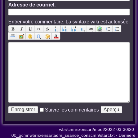
Adresse de courriel:
Entrer votre commentaire. La syntaxe wiki est autorisée:
Suivre les commentaires
wbr/cmnrixensart/meet/2022-03-30t20-
00_gcmnwbrrixensartadm_seance_conscmn/start.txt
· Dernière