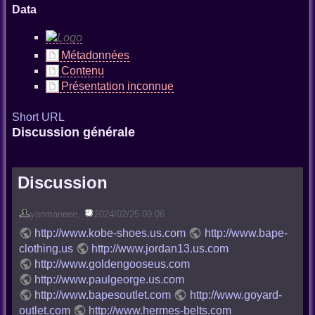
Data
Métadonnées
Contenu
Présentation inconnue
Short URL
Discussion générale
Discussion
yanmaneee
,
2024/02/25 09:06
http://www.kobe-shoes.us.com
http://www.bape-
clothing.us
http://www.jordan13.us.com
http://www.goldengooseus.com
http://www.paulgeorge.us.com
http://www.bapesoutlet.com
http://www.goyard-
outlet.com
http://www.hermes-belts.com