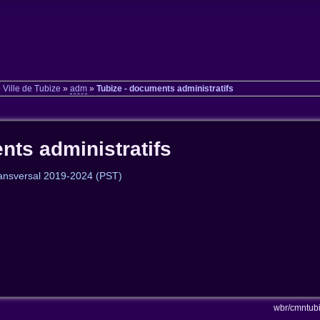
»
Ville de Tubize
»
adm
»
Tubize - documents administratifs
nts administratifs
ansversal 2019-2024 (PST)
wbr/cmntubi