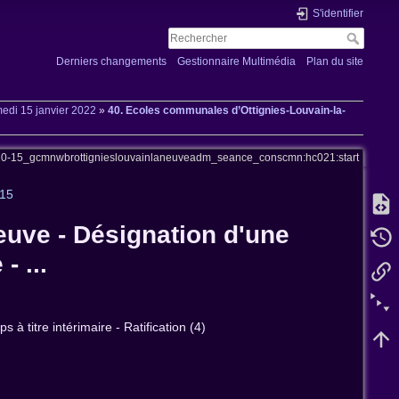
S'identifier
Derniers changements
Gestionnaire Multimédia
Plan du site
edi 15 janvier 2022
»
40. Ecoles communales d’Ottignies-Louvain-la-
t20-15_gcmnwbrottignieslouvainlaneuveadm_seance_conscmn:hc021:start
h15
euve - Désignation d'une
- ...
à titre intérimaire - Ratification (4)