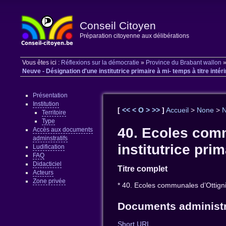
Conseil Citoyen
Préparation citoyenne aux délibérations
Vous êtes ici :
Réflexions sur la démocratie
»
Province du Brabant wallon
Neuve - Désignation d'une institutrice primaire à mi- temps à titre intérim
Présentation
Institution
[
<<
<
O
>
>>
]
Accueil
>
None
>
Territoire
Type
40. Ecoles comm
Accès aux documents
adminstratifs
institutrice prim
Ludification
FAQ
Didacticiel
Titre complet
Acteurs
Zone privée
* 40. Ecoles communales d’Ottignie
Documents administr
Short URL