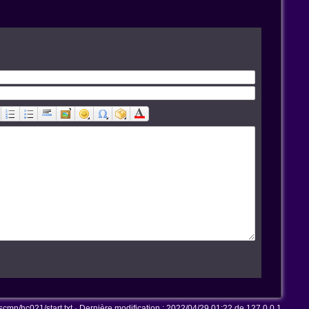
mn/hc021/start.txt
· Dernière modification :
2022/04/29 01:22
de
127.0.0.1