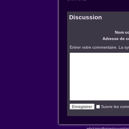
Discussion
Nom co
Adresse de co
Entrer votre commentaire. La sy
Suivre les com
wbr/cmnottignieslouvainl