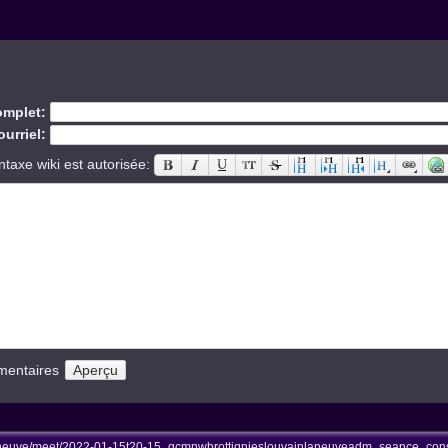
mplet:
urriel:
ntaxe wiki est autorisée:
mentaires
aneuve/meet/2022-01-15t20-15_gcmnwbrottignieslouvainlaneuveadm_seance_consc