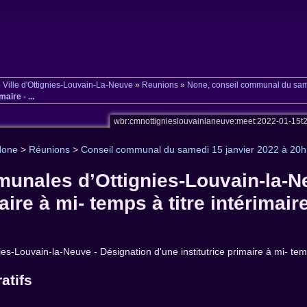
»
Ville d'Ottignies-Louvain-La-Neuve
»
Reunions
»
None, conseil communal du sam
aire - ...
wbr:cmnottignieslouvainlaneuve:meet:2022-01-15
None
>
Réunions
>
Conseil communal du samedi 15 janvier 2022 à 20
unales d’Ottignies-Louvain-la-N
aire à mi- temps à titre intérimaire 
s-Louvain-la-Neuve - Désignation d'une institutrice primaire à mi- temps 
atifs