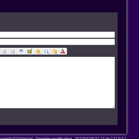
mn/hc024/start.txt
· Dernière modification :
2022/04/29 01:22
de
127.0.0.1