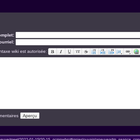
mplet:
urriel:
ntaxe wiki est autorisée:
mentaires
aneuve/meet/2022-01-15t20-15_gcmnwbrottignieslouvainlaneuveadm_seance_consc