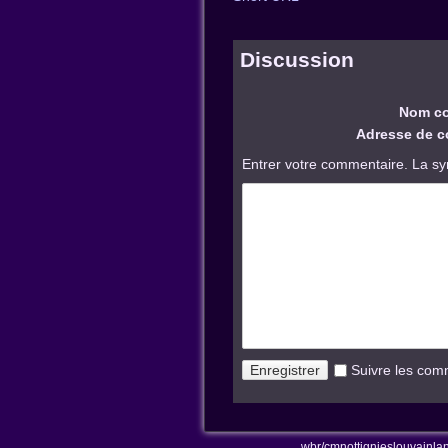
Discussion
Nom co
Adresse de co
Entrer votre commentaire. La sy
Suivre les com
wbr/cmnottignieslouvainl