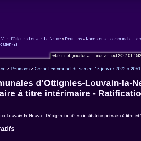
»
Ville d'Ottignies-Louvain-La-Neuve
»
Reunions
»
None, conseil communal du sam
ication (2)
wbr:cmnottignieslouvainlaneuve:meet:2022-01-15
one
>
Réunions
>
Conseil communal du samedi 15 janvier 2022 à 20h
unales d’Ottignies-Louvain-la-N
aire à titre intérimaire - Ratificatio
-Louvain-la-Neuve - Désignation d'une institutrice primaire à titre intér
atifs