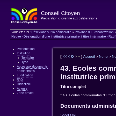
Conseil Citoyen
Préparation citoyenne aux délibérations
Vous êtes ici :
Réflexions sur la démocratie
»
Province du Brabant wallon
Neuve - Désignation d'une institutrice primaire à titre intérimaire - Ratif
Présentation
Institution
[
<<
<
O
>
»
]
Accueil
>
None
>
N
Territoire
Type
43. Ecoles comm
Accès aux documents
adminstratifs
institutrice prim
Ludification
FAQ
Didacticiel
Titre complet
Acteurs
Zone privée
* 43. Ecoles communales d’Ottignies
Documents administr
Short URL