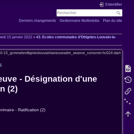
S'identifier
Derniers changements
Gestionnaire Multimédia
Plan du site
edi 15 janvier 2022
»
43. Ecoles communales d’Ottignies-Louvain-la-
t20-15_gcmnwbrottignieslouvainlaneuveadm_seance_conscmn:hc024:start
15
euve - Désignation d'une
n (2)
imaire - Ratification (2)