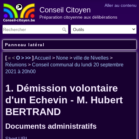
Aller au contenu
Conseil Citoyen
Préparation citoyenne aux délibérations
Panneau latéral
[
«
<
O
>
>>
]
Accueil
>
None
>
ville de Nivelles
>
Réunions
>
Conseil communal du lundi 20 septembre
2021 à 20h00
1. Démission volontaire
d'un Echevin - M. Hubert
BERTRAND
Documents administratifs
Short URL