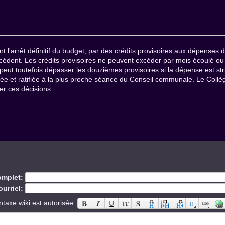
t l'arrêt définitif du budget, par des crédits provisoires aux dépenses d
récédent. Les crédits provisoires ne peuvent excéder par mois écoulé 
ut toutefois dépasser les douzièmes provisoires si la dépense est st
ée et ratifiée à la plus proche séance du Conseil communale. Le Col
ier ces décisions.
mplet:
urriel:
ntaxe wiki est autorisée: