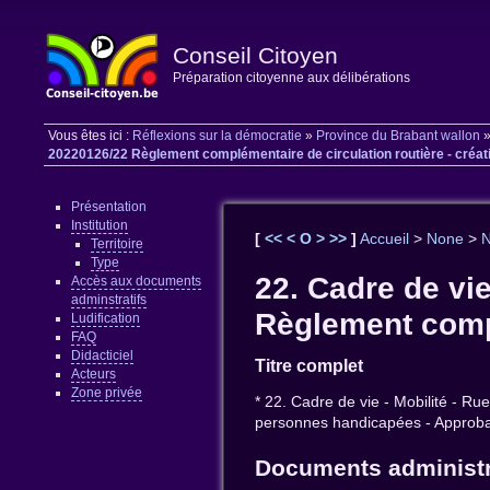
Conseil Citoyen
Préparation citoyenne aux délibérations
Vous êtes ici :
Réflexions sur la démocratie
»
Province du Brabant wallon
20220126/22 Règlement complémentaire de circulation routière - créatio
Présentation
Institution
[
<<
<
O
>
>>
]
Accueil
>
None
>
Territoire
Type
22. Cadre de vi
Accès aux documents
adminstratifs
Règlement complé
Ludification
FAQ
Didacticiel
Titre complet
Acteurs
Zone privée
* 22. Cadre de vie - Mobilité - 
personnes handicapées - Approba
Documents administr