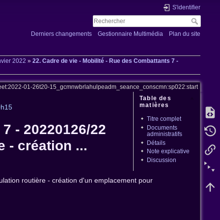
S'identifier
Derniers changements
Gestionnaire Multimédia
Plan du site
nvier 2022
»
22. Cadre de vie - Mobilité - Rue des Combattants 7 -
eet:2022-01-26t20-15_gcmnwbrlahulpeadm_seance_conscmn:sp022:start
Table des
matières
0h15
Titre complet
 7 - 20220126/22
Documents
administratifs
- création ...
Détails
Note explicative
Discussion
lation routière - création d'un emplacement pour