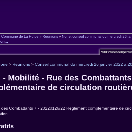
»
Commune de La Hulpe
»
Reunions
»
None, conseil communal du mercredi 26 ja
n ...
wbr:cmnlahulpe:m
None
>
Réunions
>
Conseil communal du mercredi 26 janvier 2022 à 2
e - Mobilité - Rue des Combattants
mentaire de circulation routière 
Rue des Combattants 7 - 20220126/22 Règlement complémentaire de circu
tion.
atifs