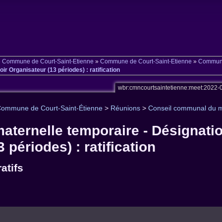
»
Commune de Court-Saint-Etienne
»
Commune de Court-Saint-Etienne
»
Commune 
ir Organisateur (13 périodes) : ratification
wbr:cmncourtsaintetienne:meet:2022
ommune de Court-Saint-Étienne
>
Réunions
>
Conseil communal du m
 maternelle temporaire - Désignati
 périodes) : ratification
atifs