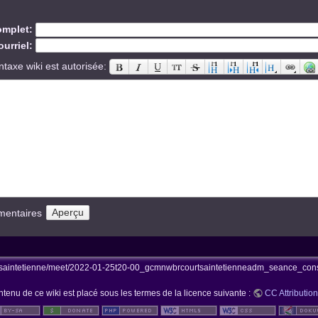
mplet:
urriel:
ntaxe wiki est autorisée:
mentaires
saintetienne/meet/2022-01-25t20-00_gcmnwbrcourtsaintetienneadm_seance_consc
ntenu de ce wiki est placé sous les termes de la licence suivante :
CC Attribution