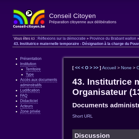
Conseil Citoyen
Préparation citoyenne aux délibérations
Vous êtes ici :
Réflexions sur la démocratie
»
Province du Brabant wallon
43. Institutrice maternelle temporaire - Désignation à la charge du Pouvo
Présentation
Institution
[
<<
<
O
>
>>
]
Accueil
>
None
>
C
Territoire
Type
43. Institutrice
Accès aux documents
adminstratifs
Organisateur (13
Ludification
FAQ
Didacticiel
Documents administr
Acteurs
Zone privée
Short URL
Discussion