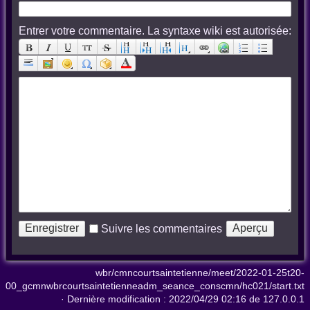
Entrer votre commentaire. La syntaxe wiki est autorisée:
Suivre les commentaires
wbr/cmncourtsaintetienne/meet/2022-01-25t20-
00_gcmnwbrcourtsaintetienneadm_seance_conscmn/hc021/start.txt
· Dernière modification :
2022/04/29 02:16
de
127.0.0.1