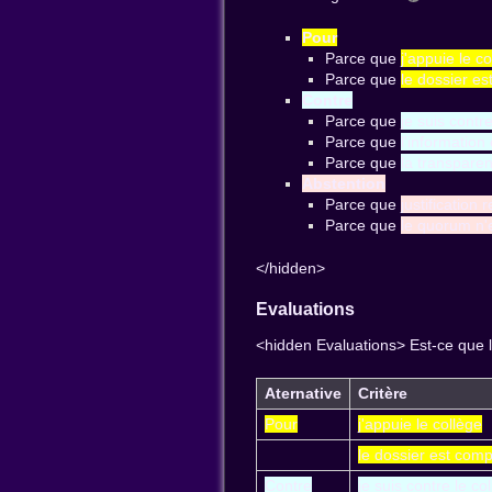
Pour
Parce que
j'appuie le c
Parce que
le dossier es
Contre
Parce que
je suis contr
Parce que
l'information
Parce que
la transpare
Abstention
Parce que
justification
Parce que
le quorum n'e
</hidden>
Evaluations
<hidden Evaluations> Est-ce que l
Aternative
Critère
Pour
j'appuie le collège
le dossier est comp
Contre
je suis contre le co