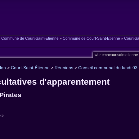
»
Commune de Court-Saint-Etienne
»
Commune de Court-Saint-Etienne
»
Court-Sa
wbr:cmncourtsaintetienn
lon
>
Court-Saint-Étienne
>
Réunions
>
Conseil communal du lundi 0
cultatives d'apparentement
Pirates
ok