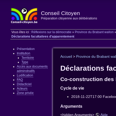
Conseil Citoyen
Préparation citoyenne aux délibérations
Vous êtes ici :
Réflexions sur la démocratie
»
Province du Brabant wallon
Déclarations facultatives d'apparentement
Présentation
Institution
Accueil
>
Province du Brabant wal
Territoire
Type
Déclarations fa
Accès aux documents
adminstratifs
Ludification
Co-construction des 
FAQ
Didacticiel
Cycle de vie
Acteurs
Zone privée
2018-11-22T17:00 Facebo
Arguments
<hidden Arguments>
Aide