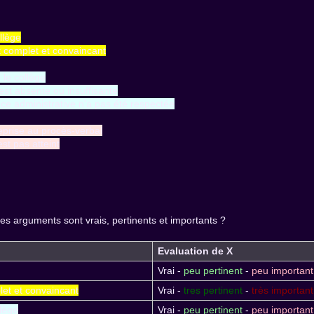
ollège
t complet et convaincant
e le collège
 est absente ou insuffisante
nce administrative n'a pas été respectée
 reprise au procès-verbal
st pas atteint
es arguments sont vrais, pertinents et importants ?
Evaluation de X
Vrai -
peu pertinent
-
peu important
let et convaincant
Vrai -
tres pertinent
-
très important
llège
Vrai -
peu pertinent
-
peu important