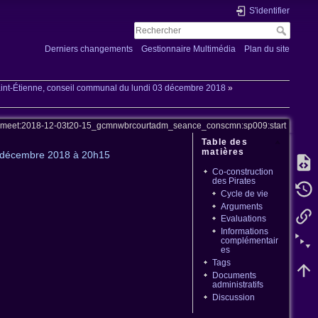
S'identifier
Derniers changements
Gestionnaire Multimédia
Plan du site
int-Étienne, conseil communal du lundi 03 décembre 2018
»
e:meet:2018-12-03t20-15_gcmnwbrcourtadm_seance_conscmn:sp009:start
Table des
matières
3 décembre 2018 à 20h15
Co-construction
des Pirates
Cycle de vie
Arguments
Evaluations
Informations
complémentair
es
Tags
Documents
administratifs
Discussion