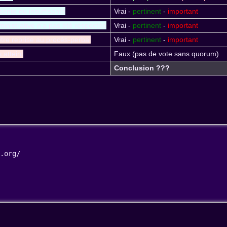
bsente ou insuffisante
Vrai -
pertinent
-
important
inistrative n'a pas été respectée
Vrai -
pertinent
-
important
t être reprise au procès-perbal
Vrai -
pertinent
-
important
 atteint
Faux (pas de vote sans quorum)
Conclusion ???
a.org/