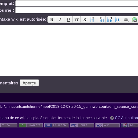
mplet:
urriel:
ntaxe wiki est autorisée:
mentaires
br/cmncourtsaintetienne/meet/2018-12-03t20-15_gcmnwbrcourtadm_seance_consc
ntenu de ce wiki est placé sous les termes de la licence suivante :
CC Attribution