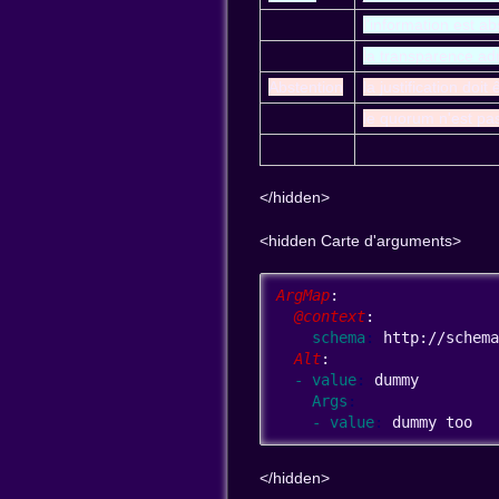
l'information est a
la transparence adm
Abstention
la justification doi
le quorum n'est pas
</hidden>
<hidden Carte d'arguments>
ArgMap
:
  @context
:
    schema
: 
http://schem
  Alt
:
  - value
: 
dummy
    Args
: 
    - value
: 
dummy too
</hidden>