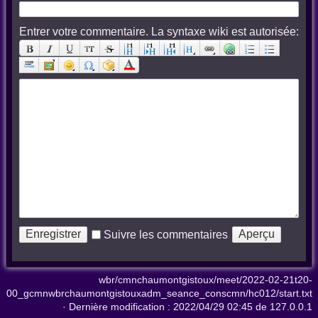
Entrer votre commentaire. La syntaxe wiki est autorisée:
Suivre les commentaires
wbr/cmnchaumontgistoux/meet/2022-02-21t20-
00_gcmnwbrchaumontgistouxadm_seance_conscmn/hc012/start.txt
· Dernière modification :
2022/04/29 02:45
de
127.0.0.1