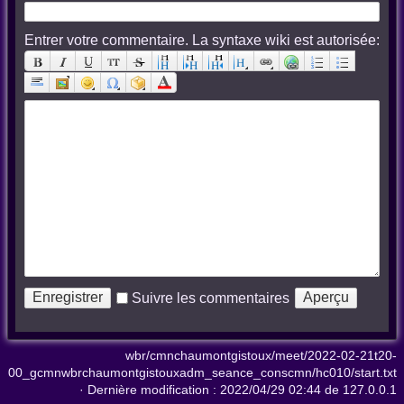
Entrer votre commentaire. La syntaxe wiki est autorisée:
Suivre les commentaires
wbr/cmnchaumontgistoux/meet/2022-02-21t20-
00_gcmnwbrchaumontgistouxadm_seance_conscmn/hc010/start.txt
· Dernière modification :
2022/04/29 02:44
de
127.0.0.1