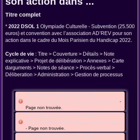
son action dans ...
Titre complet
*
2022 DSOL 1
Olympiade Culturelle - Subvention (25.500
euros) et convention avec l’association AD’REV pour son
action dans le cadre du Mois Parisien du Handicap 2022.
Cycle de vie
: Titre > Couverture > Détails > Note
explicative > Projet de délibération > Annexes > Carte
darguments > Notes de séance > Procès-verbal >
Déliberation > Administration > Gestion de processus
f75:cmnparis:meet:2022-05-31t09-
00_gcmnf75parisadm_seance_consmun:cover
-
Page non trouvée.
f75:cmnparis:meet:2022-05-31t09-
00_gcmnf75parisadm_seance_consmun:argmap
- Page non trouvée.
f75:cmnparis:meet:2022-05-31t09-