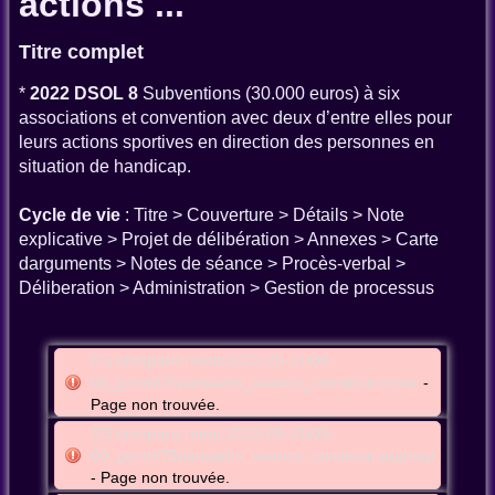
actions ...
Titre complet
*
2022 DSOL 8
Subventions (30.000 euros) à six
associations et convention avec deux d’entre elles pour
leurs actions sportives en direction des personnes en
situation de handicap.
Cycle de vie
: Titre > Couverture > Détails > Note
explicative > Projet de délibération > Annexes > Carte
darguments > Notes de séance > Procès-verbal >
Déliberation > Administration > Gestion de processus
f75:cmnparis:meet:2022-05-31t09-
00_gcmnf75parisadm_seance_consmun:cover
-
Page non trouvée.
f75:cmnparis:meet:2022-05-31t09-
00_gcmnf75parisadm_seance_consmun:argmap
- Page non trouvée.