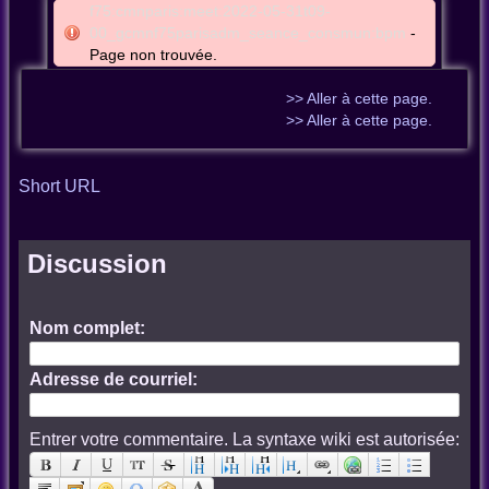
f75:cmnparis:meet:2022-05-31t09-
00_gcmnf75parisadm_seance_consmun:bpm
-
Page non trouvée.
>> Aller à cette page.
>> Aller à cette page.
Short URL
Discussion
Nom complet:
Adresse de courriel:
Entrer votre commentaire. La syntaxe wiki est autorisée: