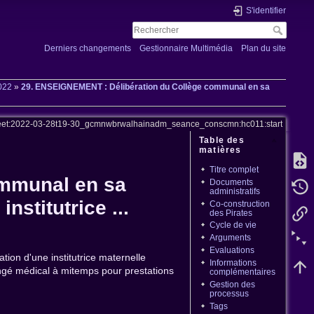
S'identifier
Derniers changements
Gestionnaire Multimédia
Plan du site
022
»
29. ENSEIGNEMENT : Délibération du Collège communal en sa
et:2022-03-28t19-30_gcmnwbrwalhainadm_seance_conscmn:hc011:start
Table des
matières
Titre complet
ommunal en sa
Documents
administratifs
stitutrice ...
Co-construction
des Pirates
Cycle de vie
Arguments
Evaluations
on d'une institutrice maternelle
Informations
ngé médical à mitemps pour prestations
complémentaires
Gestion des
processus
Tags