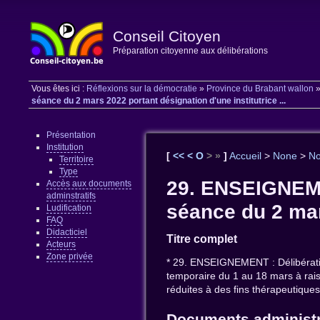
Conseil Citoyen
Préparation citoyenne aux délibérations
Vous êtes ici :
Réflexions sur la démocratie
»
Province du Brabant wallon
séance du 2 mars 2022 portant désignation d'une institutrice ...
Présentation
Institution
[
<<
<
O
>
»
]
Accueil
>
None
>
N
Territoire
Type
29. ENSEIGNEME
Accès aux documents
adminstratifs
séance du 2 mars
Ludification
FAQ
Didacticiel
Titre complet
Acteurs
Zone privée
* 29. ENSEIGNEMENT : Délibératio
temporaire du 1 au 18 mars à rai
réduites à des fins thérapeutiques 
Documents administr