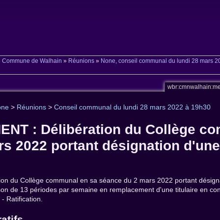
»
Commune de Walhain
»
Réunions
»
None, conseil communal du lundi 28 mars 2
wbr:cmnwalhain:me
one
>
Réunions
>
Conseil communal du lundi 28 mars 2022 à 19h30
NT : Délibération du Collège c
 2022 portant désignation d'une in
n du Collège communal en sa séance du 2 mars 2022 portant désignati
son de 13 périodes par semaine en remplacement d'une titulaire en co
- Ratification.
atifs