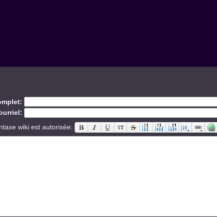
mplet:
urriel:
ntaxe wiki est autorisée: