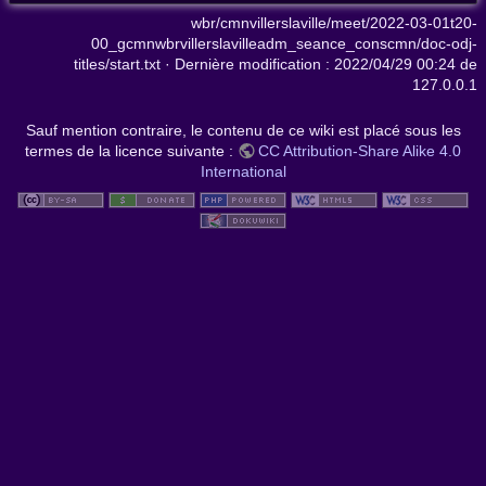
wbr/cmnvillerslaville/meet/2022-03-01t20-
00_gcmnwbrvillerslavilleadm_seance_conscmn/doc-odj-
titles/start.txt
· Dernière modification :
2022/04/29 00:24
de
127.0.0.1
Sauf mention contraire, le contenu de ce wiki est placé sous les
termes de la licence suivante :
CC Attribution-Share Alike 4.0
International