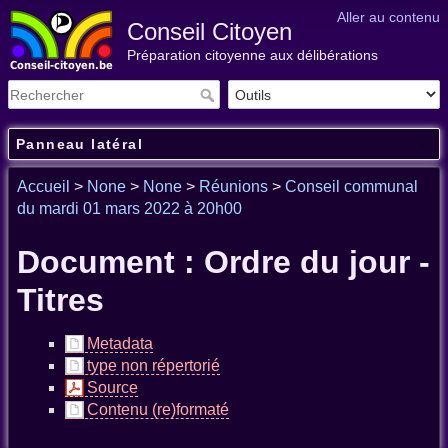
Aller au contenu
Conseil Citoyen
Préparation citoyenne aux délibérations
Panneau latéral
Accueil
>
None
>
None
>
Réunions
>
Conseil communal
du mardi 01 mars 2022 à 20h00
Document : Ordre du jour -
Titres
Metadata
type non répertorié
Source
Contenu (re)formaté