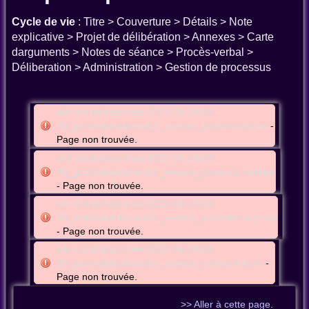
Cycle de vie
: Titre > Couverture > Détails > Note
explicative > Projet de délibération > Annexes > Carte
darguments > Notes de séance > Procès-verbal >
Déliberation > Administration > Gestion de processus
wbr:cmntubize:meet:2022-04-19t19-
30_gcmnwbrtubizeadm_seance_conscmn:cover
-
Page non trouvée.
wbr:cmntubize:meet:2022-04-19t19-
30_gcmnwbrtubizeadm_seance_conscmn:delibprj
- Page non trouvée.
wbr:cmntubize:meet:2022-04-19t19-
30_gcmnwbrtubizeadm_seance_conscmn:argmap
- Page non trouvée.
wbr:cmntubize:meet:2022-04-19t19-
30_gcmnwbrtubizeadm_seance_conscmn:bpm
-
Page non trouvée.
>> Aller à cette page.