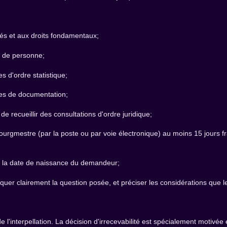
rtés et aux droits fondamentaux;
n de personne;
s d'ordre statistique;
des de documentation;
de recueillir des consultations d'ordre juridique;
ourgmestre (par la poste ou par voie électronique) au moins 15 jours fra
e et la date de naissance du demandeur;
ndiquer clairement la question posée, et préciser les considérations qu
e l'interpellation. La décision d'irrecevabilité est spécialement motiv