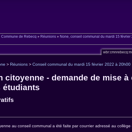
»
Commune de Rebecq
»
Réunions
»
None, conseil communal du mardi 15 février
wbr:cmnrebecq:m
one
>
Réunions
>
Conseil communal du mardi 15 février 2022 à 20h00
on citoyenne - demande de mise à 
s étudiants
atifs
yenne au conseil communal a été faite par courrier adressé au collège