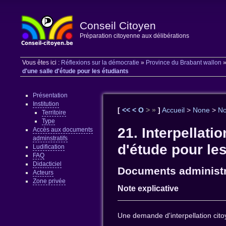
Conseil Citoyen
Préparation citoyenne aux délibérations
Vous êtes ici :
Réflexions sur la démocratie
»
Province du Brabant wallon
d'une salle d'étude pour les étudiants
Présentation
Institution
[
<<
<
O
>
»
]
Accueil
>
None
>
N
Territoire
Type
21. Interpellati
Accès aux documents
adminstratifs
d'étude pour le
Ludification
FAQ
Didacticiel
Documents administr
Acteurs
Zone privée
Note explicative
Une demande d'interpellation cito