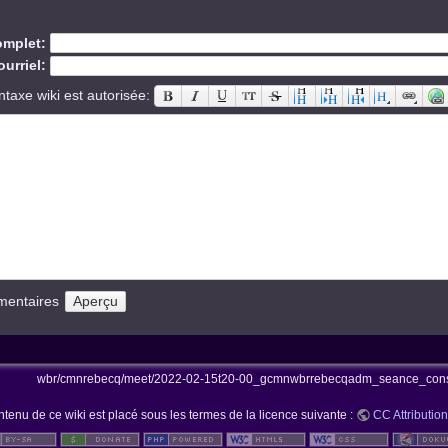
mplet:
urriel:
ntaxe wiki est autorisée:
mentaires
wbr/cmnrebecq/meet/2022-02-15t20-00_gcmnwbrrebecqadm_seance_conscm
ntenu de ce wiki est placé sous les termes de la licence suivante :
CC Attribution