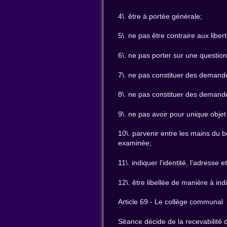
4\. être à portée générale;
5\. ne pas être contraire aux libe
6\. ne pas porter sur une questio
7\. ne pas constituer des demande
8\. ne pas constituer des deman
9\. ne pas avoir pour unique objet 
10\. parvenir entre les mains du b
examinée;
11\. indiquer l'identité, l'adress
12\. être libellée de manière à i
Article 69 - Le collège communal
Séance décide de la recevabilité d