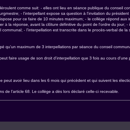
e déroulent comme suit: - elles ont lieu en séance publique du conseil c
rgmestre; - l'interpellant expose sa question à l'invitation du présiden
 dispose pour ce faire de 10 minutes maximum; - le collège répond aux i
 à la réponse, avant la clôture définitive du point de l'ordre du jour; - i
communal; - l'interpellation est transcrite dans le procès-verbal de la 
loppé qu'un maximum de 3 interpellations par séance du conseil commun
eut faire usage de son droit d'interpellation que 3 fois au cours d'un
 ne peut avoir lieu dans les 6 mois qui précèdent et qui suivent les éle
ons de l'article 68. Le collège a dès lors déclaré celle-ci recevable.