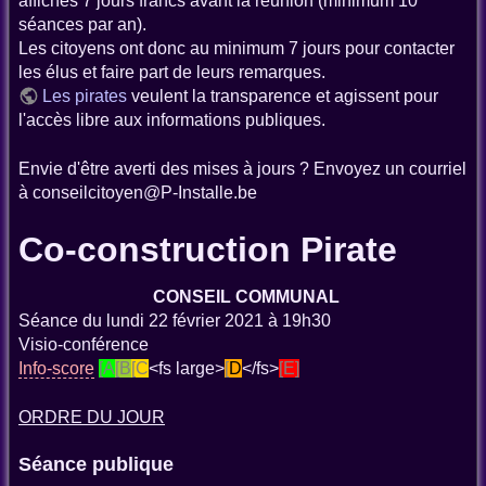
affichés 7 jours francs avant la réunion (minimum 10
séances par an).
Les citoyens ont donc au minimum 7 jours pour contacter
les élus et faire part de leurs remarques.
Les pirates
veulent la transparence et agissent pour
l'accès libre aux informations publiques.
Envie d'être averti des mises à jours ? Envoyez un courriel
à conseilcitoyen@P-Installe.be
Co-construction Pirate
CONSEIL COMMUNAL
Séance du lundi 22 février 2021 à 19h30
Visio-conférence
Info-score
[
A
[
B
[
C
<fs large>
[
D
</fs>
[
E
]
ORDRE DU JOUR
Séance publique