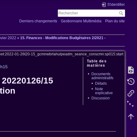
S'identifier
Derniers changements
Gestionnaire Multimédia
Plan du site
nvier 2022
»
15. Finances - Modifications Budgétaires 2/2021 -
eet:2022-01-26t20-15_gcmnwbrlahulpeadm_seance_conscmn:sp015:start
Table des
matières
0h15
Documents
administratifs
- 20220126/15
Détails
tion
Note
explicative
Discussion