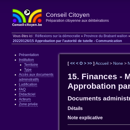
Conseil Citoyen
Préparation citoyenne aux délibérations
Vous êtes ici :
Réflexions sur la démocratie
»
Province du Brabant wallon
20220126/15 Approbation par l'autorité de tutelle - Communication
Présentation
Institution
[
<<
<
O
>
>>
]
Accueil
>
None
>
Territoire
Type
15. Finances - 
Accès aux documents
adminstratifs
Approbation par
Ludification
FAQ
Didacticiel
Documents administr
Acteurs
Zone privée
Détails
Note explicative