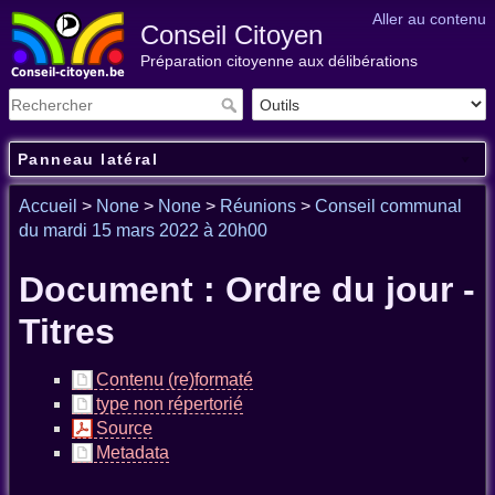
Aller au contenu
Conseil Citoyen
Préparation citoyenne aux délibérations
Panneau latéral
Accueil
>
None
>
None
>
Réunions
>
Conseil communal
du mardi 15 mars 2022 à 20h00
Document : Ordre du jour -
Titres
Contenu (re)formaté
type non répertorié
Source
Metadata