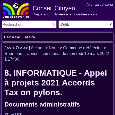
Aller au contenu
Conseil Citoyen
Préparation citoyenne aux délibérations
Panneau latéral
[
<<
<
O
>
>>
]
Accueil
>
None
>
Commune d'Hélécine
>
Réunions
>
Conseil communal du mercredi 16 mars 2022
à 17h30
8. INFORMATIQUE - Appel
à projets 2021 Accords
Tax on pylons.
Documents administratifs
Short URL