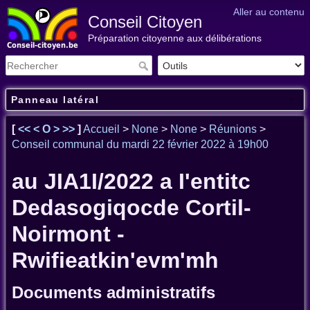
Aller au contenu
Conseil Citoyen
Préparation citoyenne aux délibérations
Panneau latéral
[
<<
<
O
>
>>
]
Accueil
>
None
>
None
>
Réunions
>
Conseil communal du mardi 22 février 2022 à 19h00
au JIA1I/2022 a I'entitc
Dedasogiqocde Cortil-
Noirmont -
Rwifieatkin'evm'mh
Documents administratifs