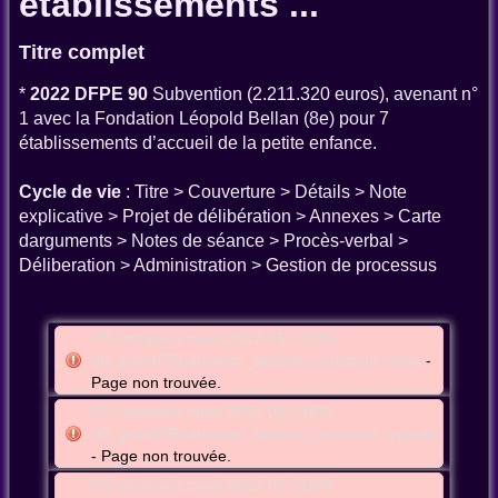
établissements ...
Titre complet
*
2022 DFPE 90
Subvention (2.211.320 euros), avenant n°
1 avec la Fondation Léopold Bellan (8e) pour 7
établissements d’accueil de la petite enfance.
Cycle de vie
: Titre > Couverture > Détails > Note
explicative > Projet de délibération > Annexes > Carte
darguments > Notes de séance > Procès-verbal >
Déliberation > Administration > Gestion de processus
f75:cmnparis:meet:2022-05-31t09-
00_gcmnf75parisadm_seance_consmun:cover
-
Page non trouvée.
f75:cmnparis:meet:2022-05-31t09-
00_gcmnf75parisadm_seance_consmun:argmap
- Page non trouvée.
f75:cmnparis:meet:2022-05-31t09-