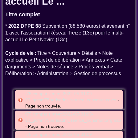
accueil Le ...
Titre complet
*
2022 DFPE 68
Subvention (88.530 euros) et avenant n°
1 avec l'association Réseau Treize (13e) pour le multi-
accueil Le Petit Navire (13e).
Cycle de vie
: Titre > Couverture > Détails > Note
explicative > Projet de délibération > Annexes > Carte
darguments > Notes de séance > Procès-verbal >
Déliberation > Administration > Gestion de processus
f75:cmnparis:meet:2022-05-31t09-
00_gcmnf75parisadm_seance_consmun:cover
-
Page non trouvée.
f75:cmnparis:meet:2022-05-31t09-
00_gcmnf75parisadm_seance_consmun:argmap
- Page non trouvée.
f75:cmnparis:meet:2022-05-31t09-