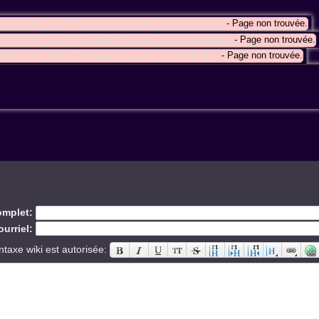
05-31t09-00_gcmnf75parisadm_seance_consmun:cover
- Page non trouvée.
05-31t09-00_gcmnf75parisadm_seance_consmun:argmap
- Page non trouvée.
05-31t09-00_gcmnf75parisadm_seance_consmun:bpm
- Page non trouvée.
mplet:
urriel:
ntaxe wiki est autorisée: