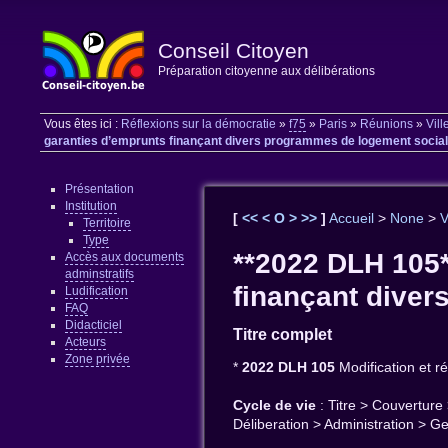
Conseil Citoyen
Préparation citoyenne aux délibérations
Vous êtes ici :
Réflexions sur la démocratie
»
f75
»
Paris
»
Réunions
»
Vill
garanties d’emprunts finançant divers programmes de logement social d
Présentation
Institution
[
<<
<
O
>
>>
]
Accueil
>
None
>
V
Territoire
Type
**2022 DLH 105*
Accès aux documents
adminstratifs
finançant diver
Ludification
FAQ
Didacticiel
Titre complet
Acteurs
Zone privée
*
2022 DLH 105
Modification et r
Cycle de vie
: Titre > Couverture
Déliberation > Administration > G