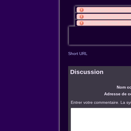
f75:cmnparis:meet:2022-
f75:cmnparis:meet:2022-
f75:cmnparis:meet:2022-
Short URL
Discussion
Nom co
Adresse de co
Entrer votre commentaire. La sy