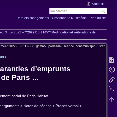
S'identifier
Derniers changements
Gestionnaire Multimédia
Plan du site
redi 3 juin 2022
»
**2022 DLH 105** Modification et réitérations de
s:meet:2022-05-31t09-00_gcmnf75parisadm_seance_consmun:sp233:start
09h00
garanties d’emprunts
e Paris ...
ement social de Paris Habitat.
te darguments > Notes de séance > Procès-verbal >