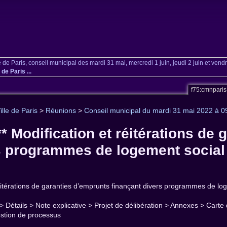
e de Paris, conseil municipal des mardi 31 mai, mercredi 1 juin, jeudi 2 juin et vend
e Paris ...
f75:cmnpari
ille de Paris
>
Réunions
>
Conseil municipal du mardi 31 mai 2022 à 
* Modification et réitérations de 
s programmes de logement social d
éitérations de garanties d’emprunts finançant divers programmes de log
 > Détails > Note explicative > Projet de délibération > Annexes > Car
estion de processus