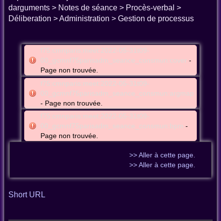
darguments > Notes de séance > Procès-verbal >
Déliberation > Administration > Gestion de processus
f75:cmnparis:meet:2022-05-31t09-
00_gcmnf75parisadm_seance_consmun:cover
-
Page non trouvée.
f75:cmnparis:meet:2022-05-31t09-
00_gcmnf75parisadm_seance_consmun:argmap
- Page non trouvée.
f75:cmnparis:meet:2022-05-31t09-
00_gcmnf75parisadm_seance_consmun:bpm
-
Page non trouvée.
>> Aller à cette page.
>> Aller à cette page.
Short URL