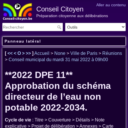
Aller au contenu
Conseil Citoyen
Préparation citoyenne aux délibérations
Panneau latéral
[
<<
<
O
>
>>
]
Accueil
>
None
>
Ville de Paris
>
Réunions
>
Conseil municipal du mardi 31 mai 2022 à 09h00
**2022 DPE 11**
Approbation du schéma
directeur de l’eau non
potable 2022-2034.
Cycle de vie
: Titre > Couverture > Détails > Note
explicative > Projet de délibération > Annexes > Carte