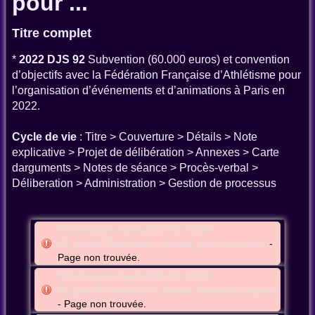
pour ...
Titre complet
*
2022 DJS 92
Subvention (60.000 euros) et convention
d’objectifs avec la Fédération Française d’Athlétisme pour
l’organisation d’événements et d’animations à Paris en
2022.
Cycle de vie
: Titre > Couverture > Détails > Note
explicative > Projet de délibération > Annexes > Carte
darguments > Notes de séance > Procès-verbal >
Déliberation > Administration > Gestion de processus
f75:cmnparis:meet:2022-05-31t09-
00_gcmnf75parisadm_seance_consmun:cover
-
Page non trouvée.
f75:cmnparis:meet:2022-05-31t09-
00_gcmnf75parisadm_seance_consmun:argmap
- Page non trouvée.