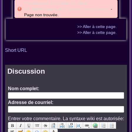
f75:cmnparis:meet:2022-05-31t09-
00_gcmnf75parisadm_seance_consmun:bpm
-
Page non trouvée.
>> Aller à cette page.
>> Aller à cette page.
Short URL
Discussion
Nom complet:
Adresse de courriel:
Entrer votre commentaire. La syntaxe wiki est autorisée: