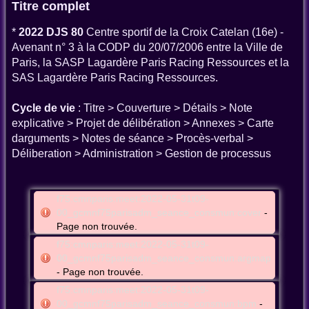
Titre complet
*
2022 DJS 80
Centre sportif de la Croix Catelan (16e) -
Avenant n° 3 à la CODP du 20/07/2006 entre la Ville de
Paris, la SASP Lagardère Paris Racing Ressources et la
SAS Lagardère Paris Racing Ressources.
Cycle de vie
: Titre > Couverture > Détails > Note
explicative > Projet de délibération > Annexes > Carte
darguments > Notes de séance > Procès-verbal >
Déliberation > Administration > Gestion de processus
f75:cmnparis:meet:2022-05-31t09-
00_gcmnf75parisadm_seance_consmun:cover
-
Page non trouvée.
f75:cmnparis:meet:2022-05-31t09-
00_gcmnf75parisadm_seance_consmun:argmap
- Page non trouvée.
f75:cmnparis:meet:2022-05-31t09-
00_gcmnf75parisadm_seance_consmun:bpm
-