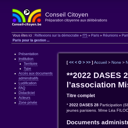
Conseil Citoyen
Préparation citoyenne aux délibérations
Vous êtes ici :
Réflexions sur la démocratie
»
f75
»
Paris
»
Réunions
»
Pari
Paris pour la gestion ...
Présentation
Institution
[
<<
<
O
>
>>
]
Accueil
>
None
>
Territoire
Type
**2022 DASES 28
Accès aux documents
adminstratifs
l’association Mi
Ludification
FAQ
Didacticiel
Titre complet
Acteurs
Zone privée
*
2022 DASES 28
Participation (6
jeunes parisiens. Mme Léa FILO
Documents administr