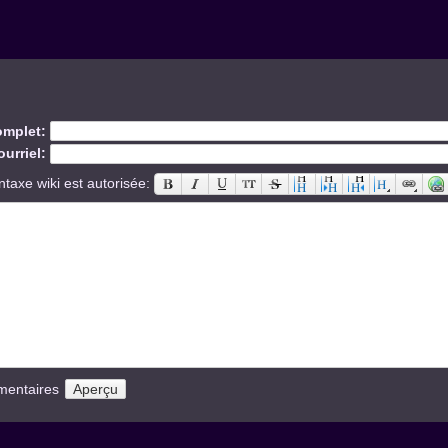
mplet:
urriel:
ntaxe wiki est autorisée:
mentaires