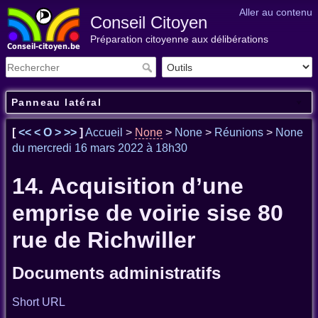
Aller au contenu
Conseil Citoyen
Préparation citoyenne aux délibérations
Panneau latéral
[
<<
<
O
>
>>
]
Accueil
>
None
>
None
>
Réunions
>
None
du mercredi 16 mars 2022 à 18h30
14. Acquisition d’une
emprise de voirie sise 80
rue de Richwiller
Documents administratifs
Short URL