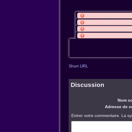
be:wbr:cmntubize:meet:2
be:wbr:cmntubize:meet:2
be:wbr:cmntubize:meet:2
be:wbr:cmntubize:meet:
Short URL
Discussion
Nom co
Adresse de co
Entrer votre commentaire. La sy