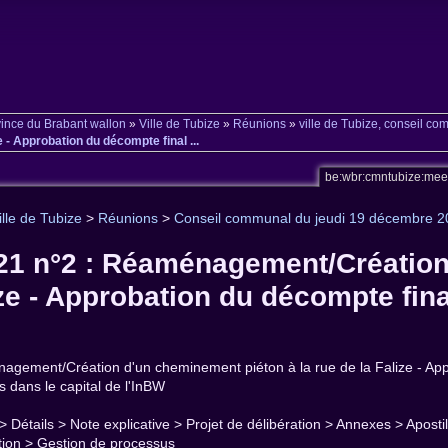
ince du Brabant wallon
»
Ville de Tubize
»
Réunions
»
ville de Tubize, conseil c
- Approbation du décompte final ...
be:wbr:cmntubize:me
ille de Tubize
>
Réunions
>
Conseil communal du jeudi 19 décembre 
021 n°2 : Réaménagement/Création
ize - Approbation du décompte final
agement/Création d'un cheminement piéton à la rue de la Falize - Appr
s dans le capital de l'InBW
 > Détails > Note explicative > Projet de délibération > Annexes > Apos
ation > Gestion de processus