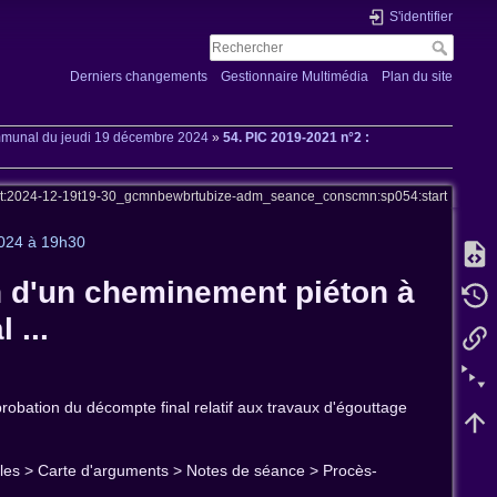
S'identifier
Derniers changements
Gestionnaire Multimédia
Plan du site
ommunal du jeudi 19 décembre 2024
»
54. PIC 2019-2021 n°2 :
et:2024-12-19t19-30_gcmnbewbrtubize-adm_seance_conscmn:sp054:start
2024 à 19h30
 d'un cheminement piéton à
 ...
obation du décompte final relatif aux travaux d'égouttage
tilles > Carte d'arguments > Notes de séance > Procès-