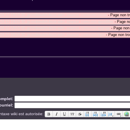
024-12-19t19-30_gcmnbewbrtubize-adm_seance_conscmn:cover
- Page non t
024-12-19t19-30_gcmnbewbrtubize-adm_seance_conscmn:apostilles
- Page no
024-12-19t19-30_gcmnbewbrtubize-adm_seance_conscmn:argmap
- Page non 
2024-12-19t19-30_gcmnbewbrtubize-adm_seance_conscmn:bpm
- Page non tro
mplet:
urriel:
ntaxe wiki est autorisée: