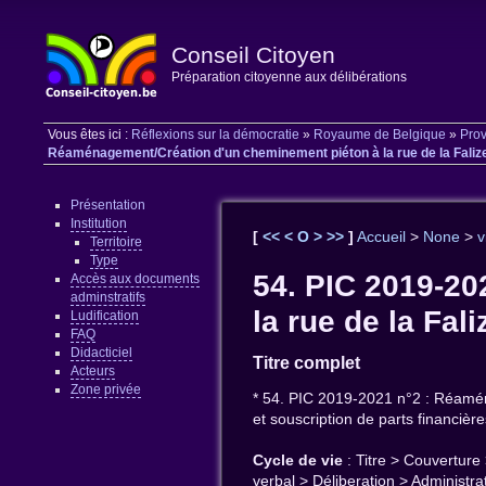
Conseil Citoyen
Préparation citoyenne aux délibérations
Vous êtes ici :
Réflexions sur la démocratie
»
Royaume de Belgique
»
Prov
Réaménagement/Création d'un cheminement piéton à la rue de la Falize 
Présentation
Institution
[
<<
<
O
>
>>
]
Accueil
>
None
>
v
Territoire
Type
54. PIC 2019-2
Accès aux documents
adminstratifs
la rue de la Fal
Ludification
FAQ
Didacticiel
Titre complet
Acteurs
Zone privée
* 54. PIC 2019-2021 n°2 : Réamén
et souscription de parts financière
Cycle de vie
: Titre > Couverture
verbal > Déliberation > Administr