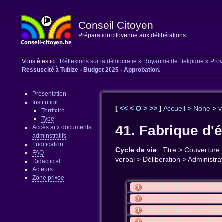
Conseil Citoyen
Préparation citoyenne aux délibérations
Vous êtes ici :
Réflexions sur la démocratie
»
Royaume de Belgique
»
Prov
Ressuscité à Tubize - Budget 2025 - Approbation.
Présentation
Institution
[
<<
<
O
>
>>
]
Accueil
>
None
>
v
Territoire
Type
41. Fabrique d'
Accès aux documents
adminstratifs
Ludification
Cycle de vie
: Titre > Couverture
FAQ
verbal > Déliberation > Administr
Didacticiel
Acteurs
Zone privée
be:wbr:cmntubize:meet:2
be:wbr:cmntubize:meet:2
be:wbr:cmntubize:meet:2
be:wbr:cmntubize:meet: