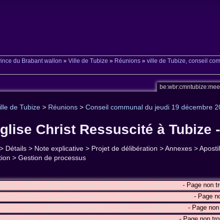
ince du Brabant wallon
»
Ville de Tubize
»
Réunions
»
ville de Tubize, conseil c
be:wbr:cmntubize:me
ille de Tubize
>
Réunions
>
Conseil communal du jeudi 19 décembre 
église Christ Ressuscité à Tubize 
 > Détails > Note explicative > Projet de délibération > Annexes > Apos
ation > Gestion de processus
024-12-19t19-30_gcmnbewbrtubize-adm_seance_conscmn:cover
- Page non t
024-12-19t19-30_gcmnbewbrtubize-adm_seance_conscmn:apostilles
- Page no
024-12-19t19-30_gcmnbewbrtubize-adm_seance_conscmn:argmap
- Page non 
2024-12-19t19-30_gcmnbewbrtubize-adm_seance_conscmn:bpm
- Page non tro