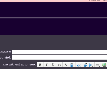
mplet:
urriel:
ntaxe wiki est autorisée: