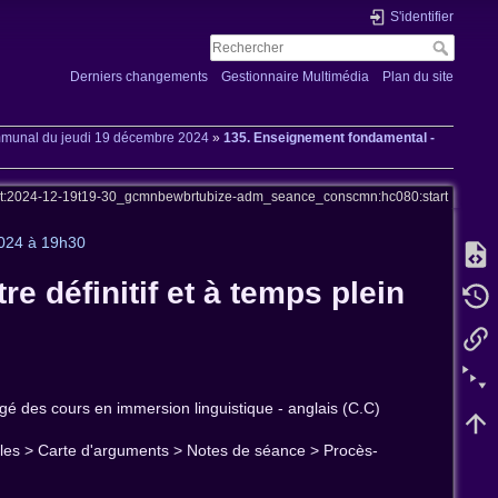
S'identifier
Derniers changements
Gestionnaire Multimédia
Plan du site
ommunal du jeudi 19 décembre 2024
»
135. Enseignement fondamental -
et:2024-12-19t19-30_gcmnbewbrtubize-adm_seance_conscmn:hc080:start
2024 à 19h30
e définitif et à temps plein
rgé des cours en immersion linguistique - anglais (C.C)
tilles > Carte d'arguments > Notes de séance > Procès-