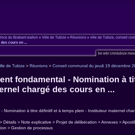
ince du Brabant wallon
»
Ville de Tubize
»
Réunions
»
ville de Tubize, conseil c
 des cours en ...
be:wbr:cmntubize:me
ille de Tubize
>
Réunions
>
Conseil communal du jeudi 19 décembre 
t fondamental - Nomination à titr
ternel chargé des cours en ...
Nomination à titre définitif et à temps plein - Instituteur maternel cha
 > Détails > Note explicative > Projet de délibération > Annexes > Apos
ation > Gestion de processus