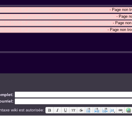
024-12-19t19-30_gcmnbewbrtubize-adm_seance_conscmn:cover
- Page non t
024-12-19t19-30_gcmnbewbrtubize-adm_seance_conscmn:apostilles
- Page no
024-12-19t19-30_gcmnbewbrtubize-adm_seance_conscmn:argmap
- Page non 
2024-12-19t19-30_gcmnbewbrtubize-adm_seance_conscmn:bpm
- Page non tro
mplet:
urriel:
ntaxe wiki est autorisée: