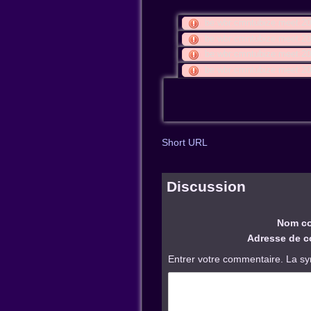
be:wbr:cmntubize:meet:2
be:wbr:cmntubize:meet:2
be:wbr:cmntubize:meet:2
be:wbr:cmntubize:meet:
Short URL
Discussion
Nom co
Adresse de co
Entrer votre commentaire. La sy