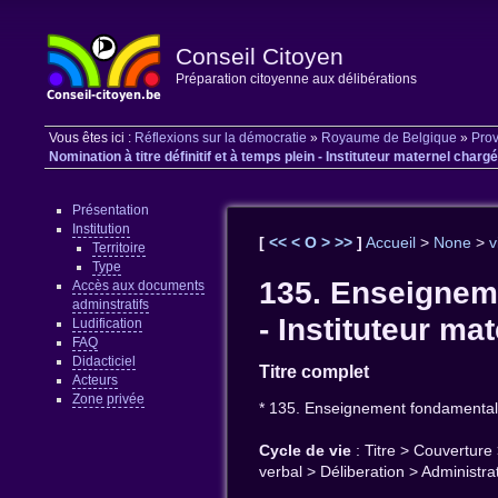
Conseil Citoyen
Préparation citoyenne aux délibérations
Vous êtes ici :
Réflexions sur la démocratie
»
Royaume de Belgique
»
Prov
Nomination à titre définitif et à temps plein - Instituteur maternel chargé
Présentation
Institution
[
<<
<
O
>
>>
]
Accueil
>
None
>
v
Territoire
Type
135. Enseignemen
Accès aux documents
adminstratifs
- Instituteur ma
Ludification
FAQ
Didacticiel
Titre complet
Acteurs
Zone privée
* 135. Enseignement fondamental - 
Cycle de vie
: Titre > Couverture
verbal > Déliberation > Administr