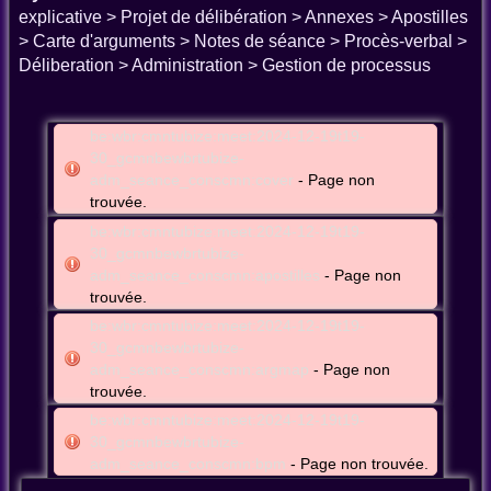
explicative > Projet de délibération > Annexes > Apostilles
> Carte d'arguments > Notes de séance > Procès-verbal >
Déliberation > Administration > Gestion de processus
be:wbr:cmntubize:meet:2024-12-19t19-
30_gcmnbewbrtubize-
adm_seance_conscmn:cover
- Page non
trouvée.
be:wbr:cmntubize:meet:2024-12-19t19-
30_gcmnbewbrtubize-
adm_seance_conscmn:apostilles
- Page non
trouvée.
be:wbr:cmntubize:meet:2024-12-19t19-
30_gcmnbewbrtubize-
adm_seance_conscmn:argmap
- Page non
trouvée.
be:wbr:cmntubize:meet:2024-12-19t19-
30_gcmnbewbrtubize-
adm_seance_conscmn:bpm
- Page non trouvée.