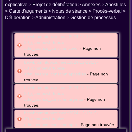
explicative > Projet de délibération > Annexes > Apostilles
> Carte d'arguments > Notes de séance > Procès-verbal >
Déliberation > Administration > Gestion de processus
be:wbr:cmntubize:meet:2024-12-19t19-
30_gcmnbewbrtubize-
adm_seance_conscmn:cover
- Page non
trouvée.
be:wbr:cmntubize:meet:2024-12-19t19-
30_gcmnbewbrtubize-
adm_seance_conscmn:apostilles
- Page non
trouvée.
be:wbr:cmntubize:meet:2024-12-19t19-
30_gcmnbewbrtubize-
adm_seance_conscmn:argmap
- Page non
trouvée.
be:wbr:cmntubize:meet:2024-12-19t19-
30_gcmnbewbrtubize-
adm_seance_conscmn:bpm
- Page non trouvée.