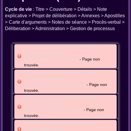
Cycle de vie
: Titre > Couverture > Détails > Note
explicative > Projet de délibération > Annexes > Apostilles
> Carte d'arguments > Notes de séance > Procès-verbal >
Déliberation > Administration > Gestion de processus
be:wbr:cmntubize:meet:2024-12-19t19-
30_gcmnbewbrtubize-
adm_seance_conscmn:cover
- Page non
trouvée.
be:wbr:cmntubize:meet:2024-12-19t19-
30_gcmnbewbrtubize-
adm_seance_conscmn:apostilles
- Page non
trouvée.
be:wbr:cmntubize:meet:2024-12-19t19-
30_gcmnbewbrtubize-
adm_seance_conscmn:argmap
- Page non
trouvée.
be:wbr:cmntubize:meet:2024-12-19t19-
30_gcmnbewbrtubize-