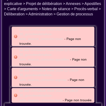
explicative > Projet de délibération > Annexes > Apostilles
> Carte d'arguments > Notes de séance > Procès-verbal >
Déliberation > Administration > Gestion de processus
be:wbr:cmntubize:meet:2024-12-19t19-
30_gcmnbewbrtubize-
adm_seance_conscmn:cover
- Page non
trouvée.
be:wbr:cmntubize:meet:2024-12-19t19-
30_gcmnbewbrtubize-
adm_seance_conscmn:apostilles
- Page non
trouvée.
be:wbr:cmntubize:meet:2024-12-19t19-
30_gcmnbewbrtubize-
adm_seance_conscmn:argmap
- Page non
trouvée.
be:wbr:cmntubize:meet:2024-12-19t19-
30_gcmnbewbrtubize-
adm_seance_conscmn:bpm
- Page non trouvée.