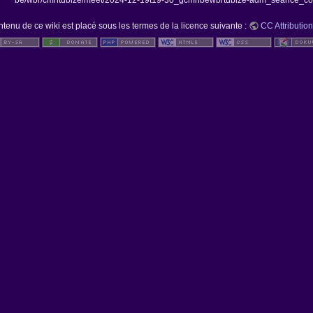
be/wbr/cmntubize/meet/2024-12-19t19-30_gcmnbewbrtubize-adm_seance_con
ntenu de ce wiki est placé sous les termes de la licence suivante :
CC Attribution