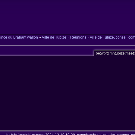
ince du Brabant wallon
»
Ville de Tubize
»
Réunions
»
ville de Tubize, conseil c
be:wbr:cmntubize:mee