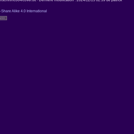
scmn/hc004/cover.txt
· Dernière modification :
2024/12/13 02:39
de
patrick
-Share Alike 4.0 International