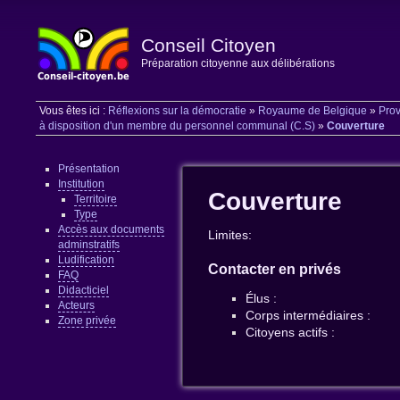
Conseil Citoyen
Préparation citoyenne aux délibérations
Vous êtes ici :
Réflexions sur la démocratie
»
Royaume de Belgique
»
Prov
à disposition d'un membre du personnel communal (C.S)
»
Couverture
Présentation
Institution
Couverture
Territoire
Type
Accès aux documents
Limites:
adminstratifs
Ludification
Contacter en privés
FAQ
Didacticiel
Élus :
Acteurs
Corps intermédiaires :
Zone privée
Citoyens actifs :