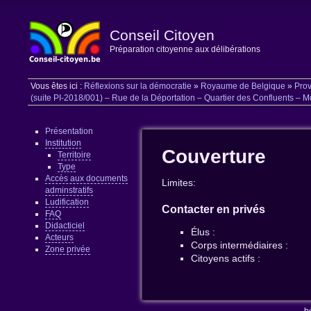
Conseil Citoyen
Préparation citoyenne aux délibérations
Vous êtes ici :
Réflexions sur la démocratie
»
Royaume de Belgique
»
Prov
(suite PI-2018/001) – Rue de la Déportation – Quartier des Confluents – Mod
Présentation
Institution
Couverture
Territoire
Type
Accès aux documents
Limites:
adminstratifs
Ludification
Contacter en privés
FAQ
Didacticiel
Élus :
Acteurs
Corps intermédiaires :
Zone privée
Citoyens actifs :