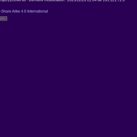
p011/cover.txt
· Dernière modification :
2023/12/29 22:04
de
193.121.72.6
-Share Alike 4.0 International