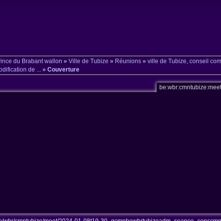
ince du Brabant wallon
»
Ville de Tubize
»
Réunions
»
ville de Tubize, conseil co
ification de ...
»
Couverture
be:wbr:cmntubize:me