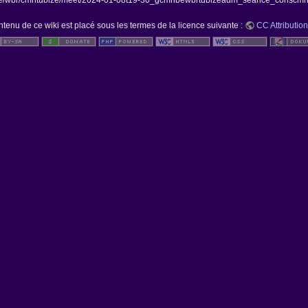
e/wbr/cmntubize/meet/2024-01-08t19-30_gcmnbewbrtubizeadm_seance_conscmn/s
ntenu de ce wiki est placé sous les termes de la licence suivante :
CC Attribution