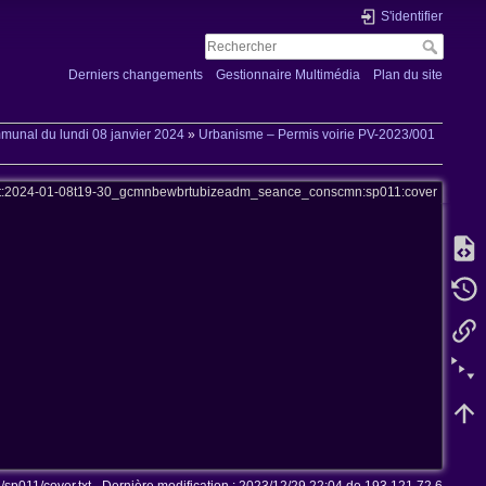
S'identifier
Derniers changements
Gestionnaire Multimédia
Plan du site
mmunal du lundi 08 janvier 2024
»
Urbanisme – Permis voirie PV-2023/001
et:2024-01-08t19-30_gcmnbewbrtubizeadm_seance_conscmn:sp011:cover