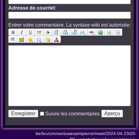
Adresse de courriel:
Entrer votre commentaire. La syntaxe wiki est autorisée:
Suivre les commentaires
be/bru/cmnwoluwesaintpierre/meet/2024-04-23t20-