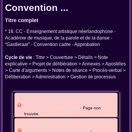
Convention ...
Titre complet
* 18. CC - Enseignement artistique néerlandophone -
Académie de musique, de la parole et de la danse -
“Gastleraar” - Convention cadre - Approbation
Cycle de vie
: Titre > Couverture > Détails > Note
explicative > Projet de délibération > Annexes > Apostilles
> Carte d'arguments > Notes de séance > Procès-verbal >
Déliberation > Administration > Gestion de processus
be:bru:cmnwoluwesaintpierre:meet:2024-04-
23t20-00_gcmnbebruwoluwesaintpierre-
adm_seance_conscmn:cover
- Page non
trouvée.
be:bru:cmnwoluwesaintpierre:meet:2024-04-
23t20-00_gcmnbebruwoluwesaintpierre-