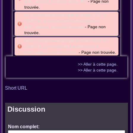
adm_seance_conscmn:apostilles
- Page non
trouvée.
be:bru:cmnwoluwesaintpierre:meet:2024-04-
23t20-00_gcmnbebruwoluwesaintpierre-
adm_seance_conscmn:argmap
- Page non
trouvée.
be:bru:cmnwoluwesaintpierre:meet:2024-04-
23t20-00_gcmnbebruwoluwesaintpierre-
adm_seance_conscmn:bpm
- Page non trouvée.
>> Aller à cette page.
>> Aller à cette page.
Short URL
Discussion
Nom complet: